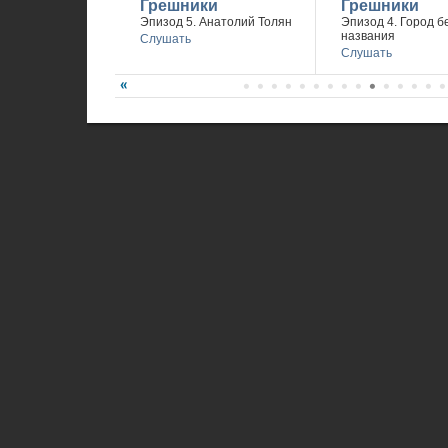
Грешники
Грешники
Эпизод 5. Анатолий Толян
Эпизод 4. Город б
названия
Слушать
Слушать