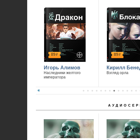
1
89
89
р
р
Игорь Алимов
Кирилл Бене
Наследники желтого
Взгляд орла
императора
АУДИОСЕР