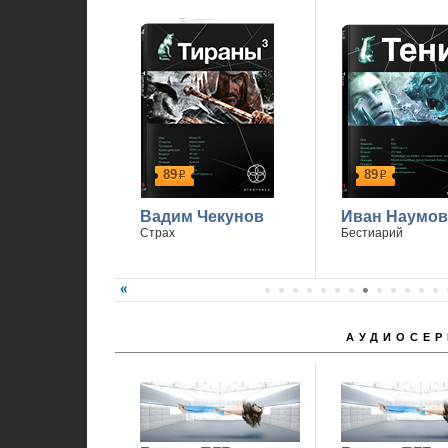
1
89
89
р
р
Вадим Чекунов
Иван Наумов
Страх
Бестиарий
АУДИОСЕР