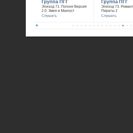
Группа ПГГ
Группа ПГГ
Эпизод 71. Погоня Версия
Эпизод 73. Романт
2.0. Змея и Мангуст
Пираты 2
Слушать
Слушать