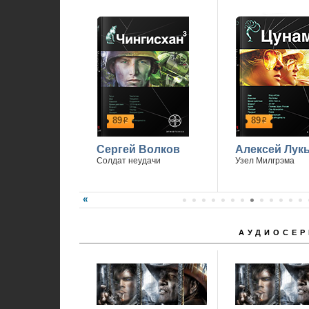
1
89
89
р
р
Сергей Волков
Алексей Лук
Солдат неудачи
Узел Милгрэма
АУДИОСЕР