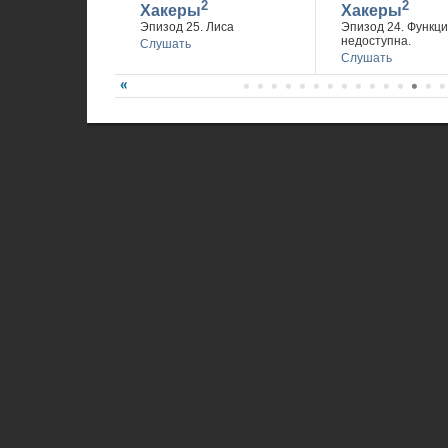
2
2
Хакеры
Хакеры
Эпизод 25. Лиса
Эпизод 24. Функц
недоступна.
Слушать
Слушать