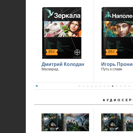
89
89
р
р
Дмитрий Колодан
Игорь Прони
Маскарад
Путь к славе
АУДИОСЕР