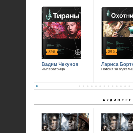
89
89
р
р
Вадим Чекунов
Лариса Борт
Императрица
Погоня за жужели
АУДИОСЕР