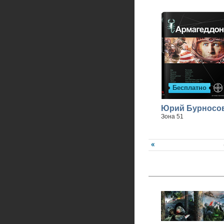
Бесплатно
Юрий Бурносо
Зона 51