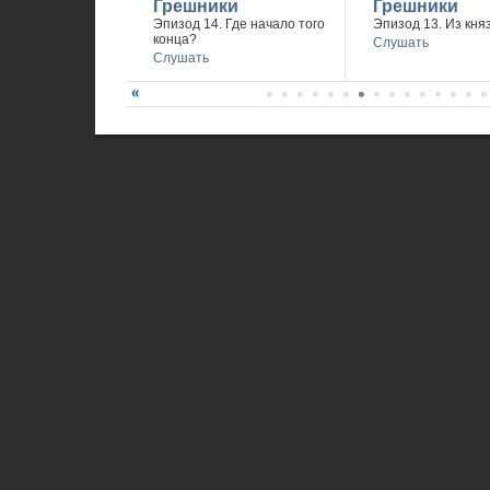
Грешники
Грешники
Эпизод 14. Где начало того
Эпизод 13. Из княз
конца?
Слушать
Слушать