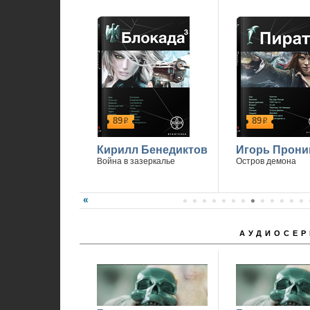
89
89
р
р
Кирилл Бенедиктов
Игорь Прони
Война в зазеркалье
Остров демона
АУДИОСЕР