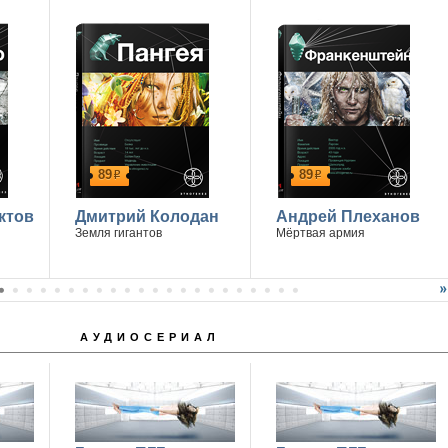
89
89
р
р
ктов
Дмитрий Колодан
Андрей Плеханов
Земля гигантов
Мёртвая армия
АУДИОСЕРИАЛ