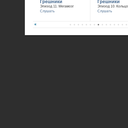
Грешники
Грешники
Эпизод 11. Мегамозг
Эпизод 10. Кольцо
Слушать
Слушать