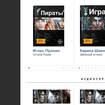
89
89
р
р
Игорь Пронин
Карина Шаин
Остров Паука
Змеиный остров
АУДИОСЕР