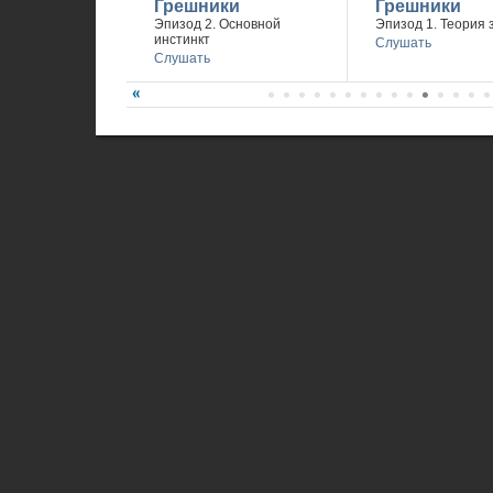
Грешники
Грешники
Эпизод 2. Основной
Эпизод 1. Теория 
инстинкт
Слушать
Слушать