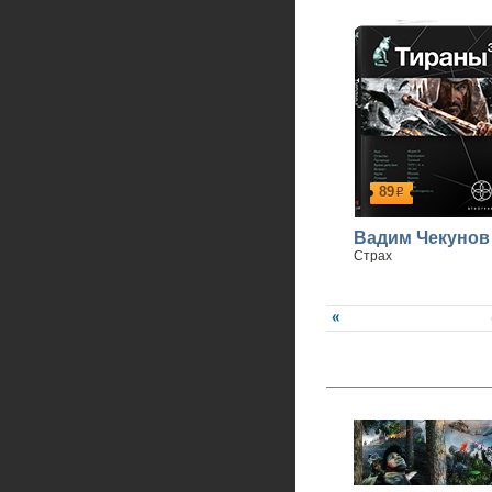
89
р
Вадим Чекунов
Страх