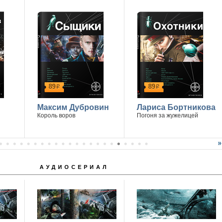
89
89
р
р
Максим Дубровин
Лариса Бортникова
Король воров
Погоня за жужелицей
АУДИОСЕРИАЛ