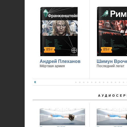
89
89
р
р
Андрей Плеханов
Шимун Вроч
Мёртвая армия
Последний легат
АУДИОСЕР