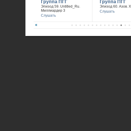
Группа ПГГ
Группа ПГГ
Эпизод 59. Untitled_Ru.
Эпизод 60. Азов. 
Миллиардер 3
Слушать
Слушать