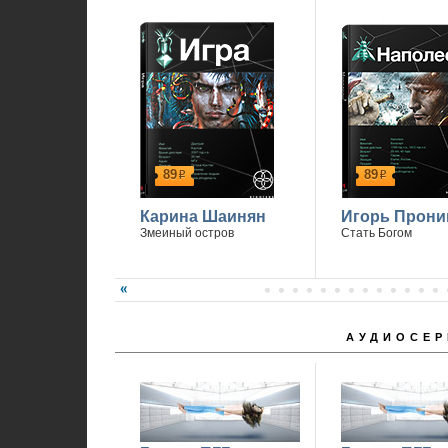
1
89
89
р
р
Карина Шаинян
Игорь Прони
Змеиный остров
Стать Богом
АУДИОСЕР