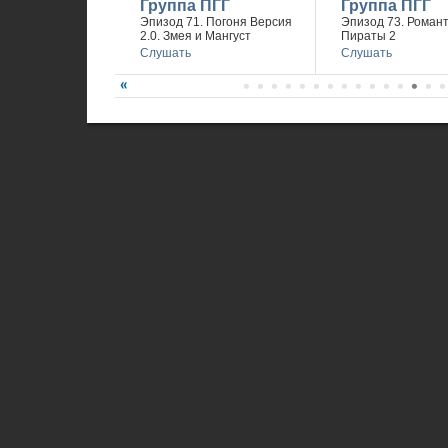
Группа ПГГ
Группа ПГГ
Эпизод 71. Погоня Версия
Эпизод 73. Романт
2.0. Змея и Мангуст
Пираты 2
Слушать
Слушать