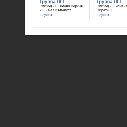
Группа ПГГ
Группа ПГГ
Эпизод 71. Погоня Версия
Эпизод 73. Романт
2.0. Змея и Мангуст
Пираты 2
Слушать
Слушать