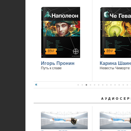
1
89
89
р
р
Игорь Пронин
Карина Шаин
Путь к славе
Невесты Чиморте
АУДИОСЕР