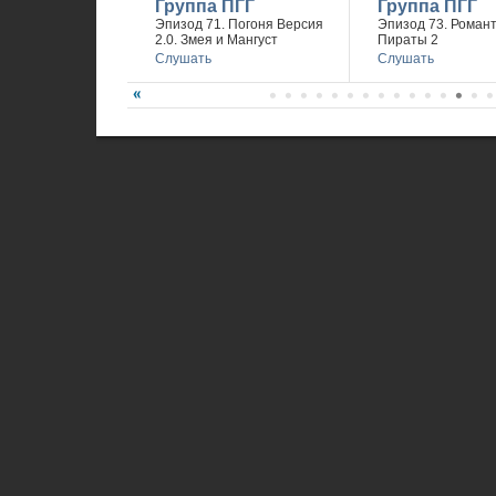
Группа ПГГ
Группа ПГГ
Эпизод 71. Погоня Версия
Эпизод 73. Романт
2.0. Змея и Мангуст
Пираты 2
Слушать
Слушать