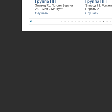
Группа ПГГ
Группа ПГГ
Эпизод 71. Погоня Версия
Эпизод 73. Романт
2.0. Змея и Мангуст
Пираты 2
Слушать
Слушать