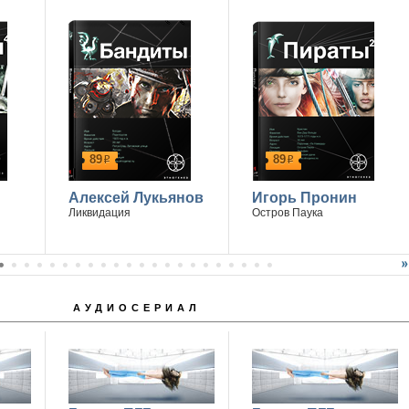
14 апреля г. Ростов-на-Дону
89
89
р
р
Алексей Лукьянов
Игорь Пронин
Ликвидация
Остров Паука
АУДИОСЕРИАЛ