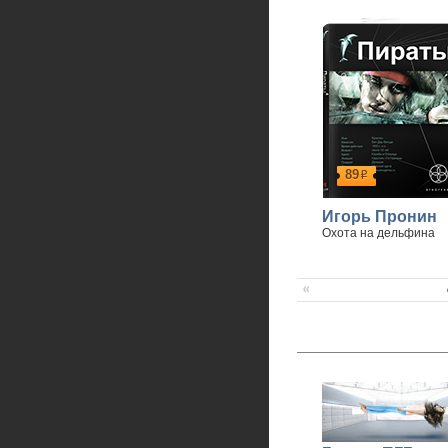
89
р
Игорь Пронин
Охота на дельфина