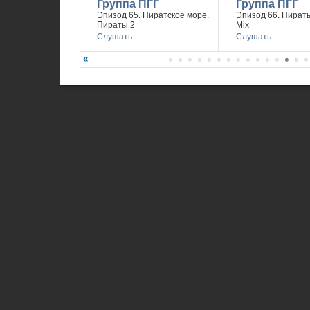
Группа ПГГ
Группа ПГГ
Эпизод 65. Пиратское море.
Эпизод 66. Пираты
Пираты 2
Mix
Слушать
Слушать