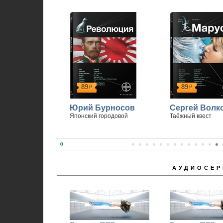
1
89
89
р
р
Юрий Бурносов
Сергей Волк
Японский городовой
Таёжный квест
АУДИОСЕР