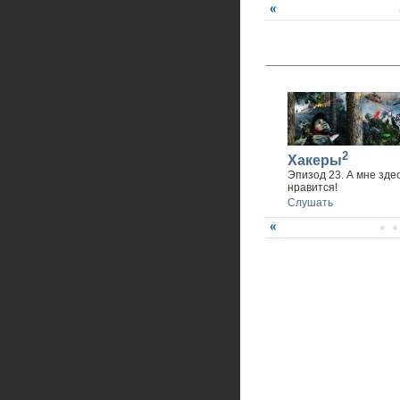
2
Хакеры
Эпизод 23. А мне зде
нравится!
Слушать