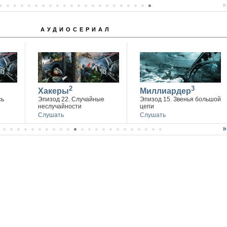
14 апреля г. Ростов-на-Дону
АУДИОСЕРИАЛ
2
3
Хакеры
Миллиардер
сь
Эпизод 22. Случайные
Эпизод 15. Звенья большой
неслучайности
цепи
Слушать
Слушать