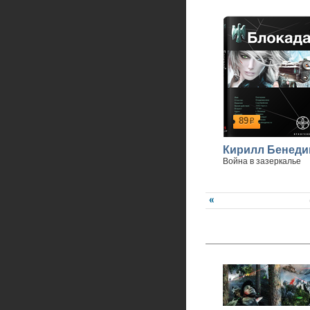
89
р
Кирилл Бенеди
Война в зазеркалье