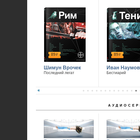
1
89
89
р
р
Шимун Врочек
Иван Наумов
Последний легат
Бестиарий
АУДИОСЕР