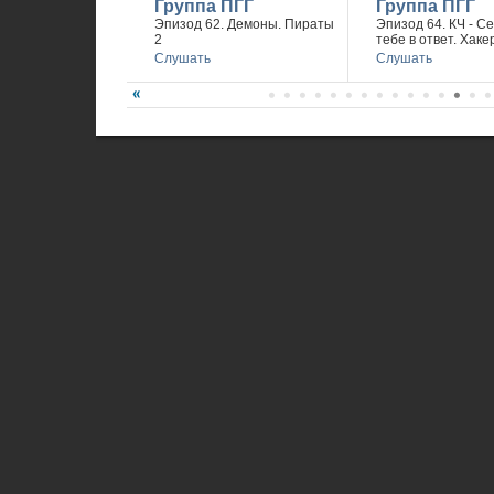
Группа ПГГ
Группа ПГГ
Эпизод 62. Демоны. Пираты
Эпизод 64. КЧ - С
2
тебе в ответ. Хаке
Слушать
Слушать