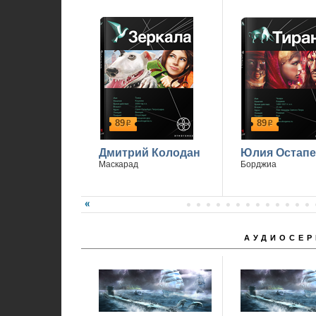
1
89
89
р
р
Дмитрий Колодан
Юлия Остапе
Маскарад
Борджиа
АУДИОСЕР