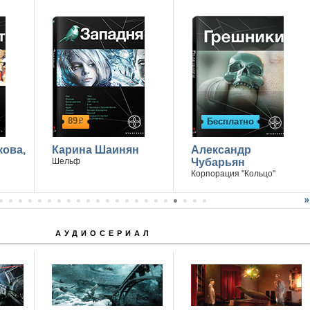
14 апреля г. Ростов-на-Дону
89
Бесплатно
р
кова,
Карина Шаинян
Александр
Шельф
Чубарьян
Корпорация "Кольцо"
АУДИОСЕРИАЛ