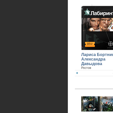
89
р
Лариса Бортни
Александра
Давыдова
Ростов