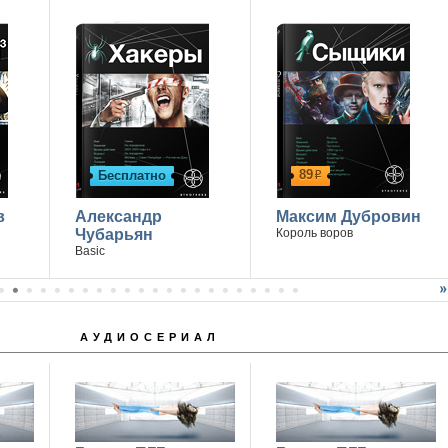
14 апреля г. Ростов-на-Дону
89
Бесплатно
р
в
Александр
Максим Дубровин
Чубарьян
Король воров
Basic
АУДИОСЕРИАЛ