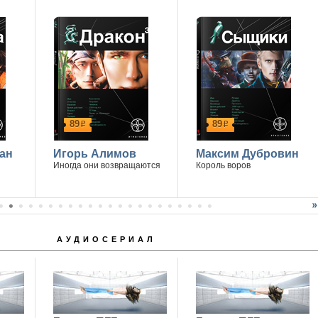
14 апреля г. Ростов-на-Дону
89
89
р
р
ан
Игорь Алимов
Максим Дубровин
Иногда они возвращаются
Король воров
АУДИОСЕРИАЛ