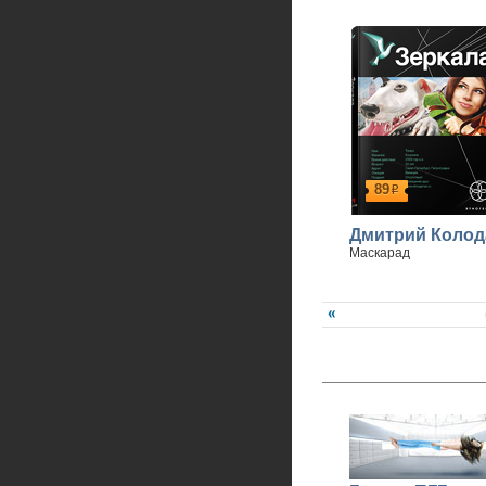
89
р
Дмитрий Колод
Маскарад