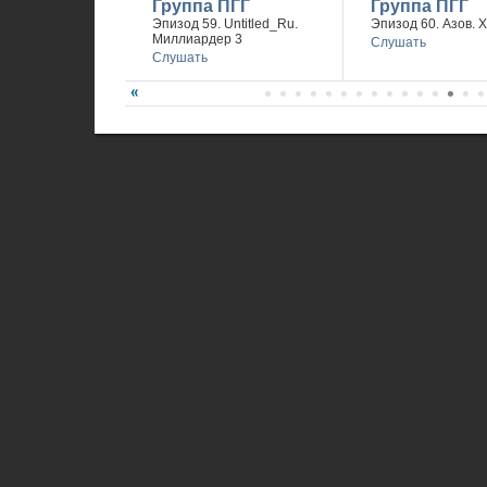
Группа ПГГ
Группа ПГГ
Эпизод 59. Untitled_Ru.
Эпизод 60. Азов. 
Миллиардер 3
Слушать
Слушать