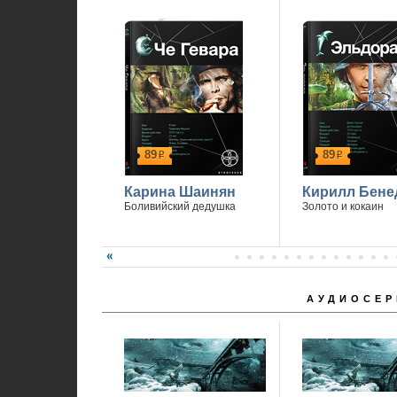
1
89
89
р
р
Карина Шаинян
Кирилл Бене
Боливийский дедушка
Золото и кокаин
АУДИОСЕР