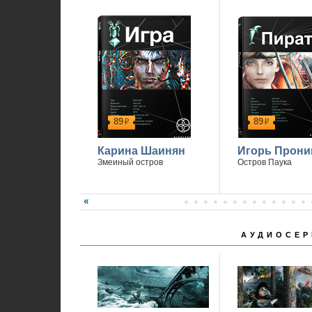
1
89
89
р
р
Карина Шаинян
Игорь Прони
Змеиный остров
Остров Паука
АУДИОСЕР