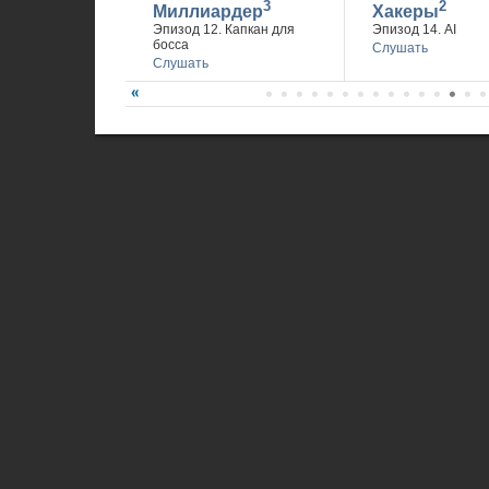
3
2
Миллиардер
Хакеры
Эпизод 12. Капкан для
Эпизод 14. AI
босса
Слушать
Слушать