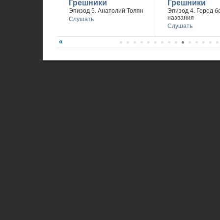
Грешники
Грешники
Эпизод 5. Анатолий Толян
Эпизод 4. Город б
названия
Слушать
Слушать