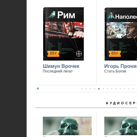
89
89
р
р
Шимун Врочек
Игорь Прони
Последний легат
Стать Богом
АУДИОСЕР