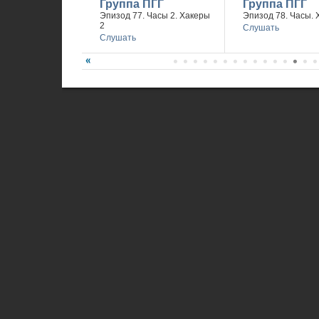
Группа ПГГ
Группа ПГГ
Эпизод 77. Часы 2. Хакеры
Эпизод 78. Часы. 
2
Слушать
Слушать