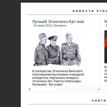
НОВОСТИ ЭТН
Лучший Этногенез-Арт мая
Н
15 июня 2012,
Конкурсы
1
В
с
В сообществе Этногенеза Вконтакте
с
голосованием был выбран очередной
м
победитель творческого конкурса -
р
Этногенез-Арт. Работа Александры
Русаковой - №1 в мае!
КНИГИ