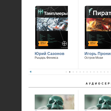
89
89
р
р
Юрий Сазонов
Игорь Прони
Рыцарь Феникса
Остров Моаи
АУДИОСЕР