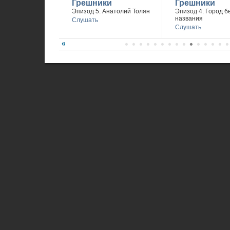
Грешники
Грешники
Эпизод 5. Анатолий Толян
Эпизод 4. Город б
названия
Слушать
Слушать