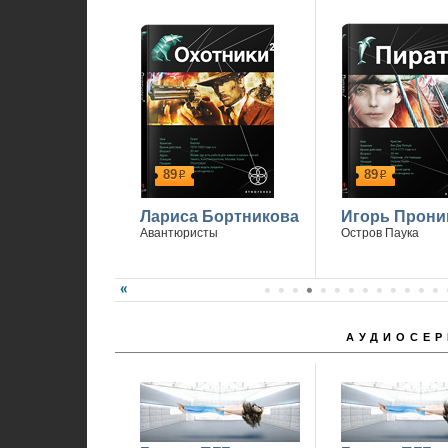
89
89
р
р
Лариса Бортникова
Игорь Прони
Авантюристы
Остров Паука
АУДИОСЕР