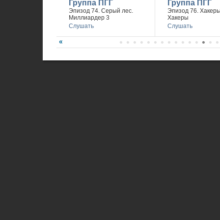
Группа ПГГ
Группа ПГГ
Эпизод 74. Серый лес.
Эпизод 76. Хакеры 
Миллиардер 3
Хакеры
Слушать
Слушать