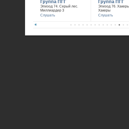
Группа ПГГ
Группа ПГГ
Эпизод 74. Серый лес.
Эпизод 76. Хакеры 
Миллиардер 3
Хакеры
Слушать
Слушать