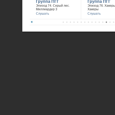
Группа ПГГ
Группа ПГГ
Эпизод 74. Серый лес.
Эпизод 76. Хакеры 
Миллиардер 3
Хакеры
Слушать
Слушать