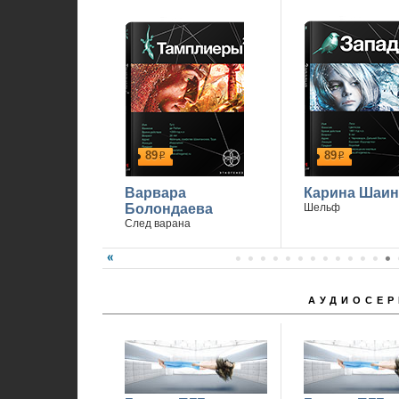
89
89
р
р
Варвара
Карина Шаин
Болондаева
Шельф
След варана
АУДИОСЕР