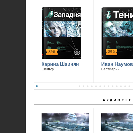
89
89
р
р
Карина Шаинян
Иван Наумов
Шельф
Бестиарий
АУДИОСЕР