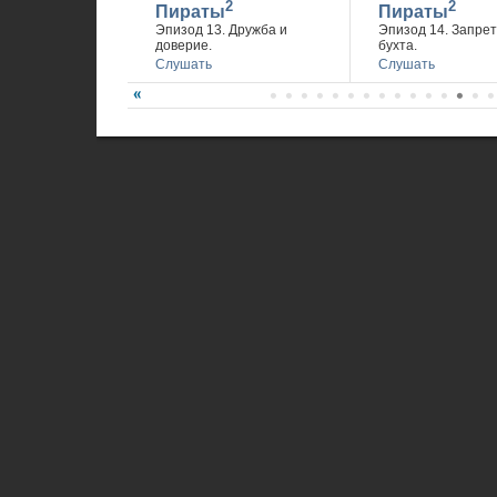
2
2
Пираты
Пираты
Эпизод 13. Дружба и
Эпизод 14. Запре
доверие.
бухта.
Слушать
Слушать