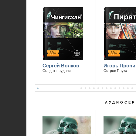
89
89
р
р
Сергей Волков
Игорь Прони
Солдат неудачи
Остров Паука
АУДИОСЕР