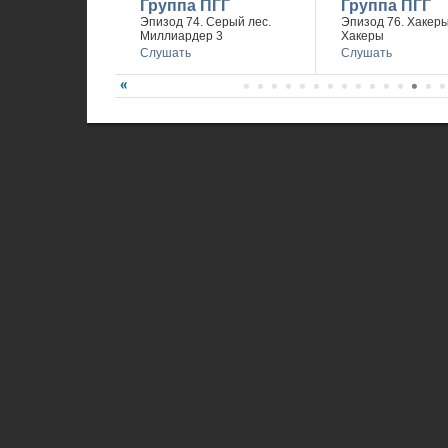
Группа ПГГ
Группа ПГГ
Эпизод 74. Серый лес.
Эпизод 76. Хакеры 
Миллиардер 3
Хакеры
Слушать
Слушать