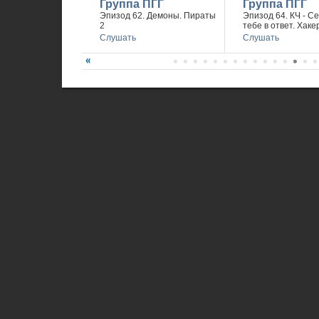
Группа ПГГ
Группа ПГГ
Эпизод 62. Демоны. Пираты
Эпизод 64. КЧ - С
2
тебе в ответ. Хаке
Слушать
Слушать