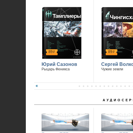
1
89
89
р
р
Юрий Сазонов
Сергей Волк
Рыцарь Феникса
Чужие земли
АУДИОСЕР