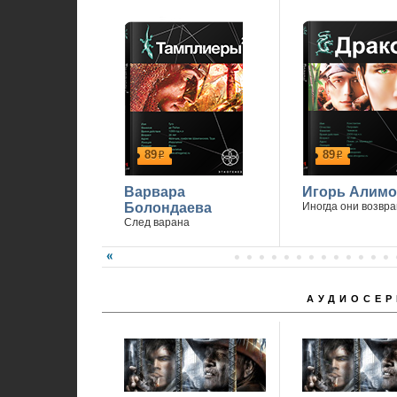
89
89
р
р
Варвара
Игорь Алимо
Болондаева
Иногда они возвр
След варана
АУДИОСЕР