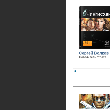
89
р
Сергей Волков
Повелитель страха