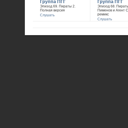
Группа ПГГ
Группа ПГГ
Эпизод 69. Пираты 2.
Эпизод 68. Пираты
Полная версия
Пименов и Агент 
ремикс
Слушать
Слушать