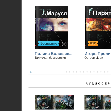
89
Бесплатно
р
Полина Волошина
Игорь Прони
Талисман бессмертия
Остров Моаи
АУДИОСЕР