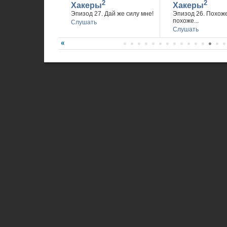
2
2
Хакеры
Хакеры
Эпизод 27. Дай же силу мне!
Эпизод 26. Похож
похоже...
Слушать
Слушать