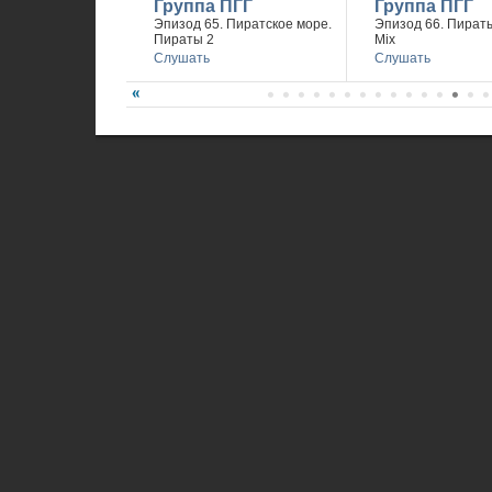
Группа ПГГ
Группа ПГГ
Эпизод 65. Пиратское море.
Эпизод 66. Пираты
Пираты 2
Mix
Слушать
Слушать