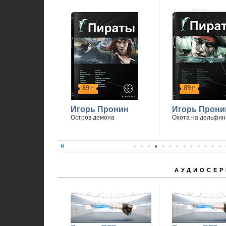
1
89
89
р
р
Игорь Пронин
Игорь Прони
Остров демона
Охота на дельфин
АУДИОСЕР