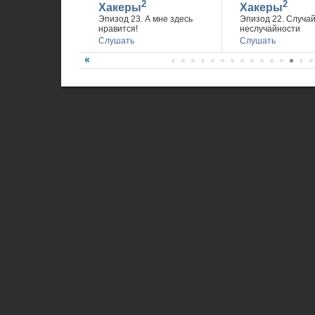
2
2
Хакеры
Хакеры
Эпизод 23. А мне здесь
Эпизод 22. Случа
нравится!
неслучайности
Слушать
Слушать