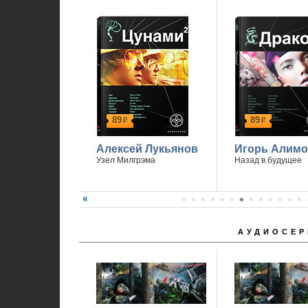
1
89
89
р
р
Алексей Лукьянов
Игорь Алимо
Узел Милгрэма
Назад в будущее
АУДИОСЕР