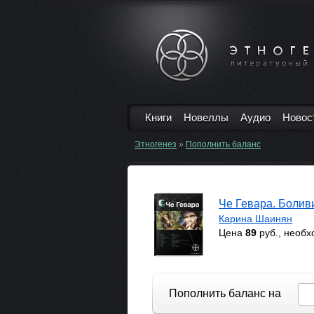
Книги
Новеллы
Аудио
Новос
Этногенез
»
Пополнить баланс
Че Гевара. Болив
Карина Шаинян
Цена
89
руб., необ
Пополнить баланс на