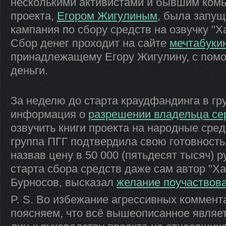
несколькими активистами и бывшим ком
проекта,
Егором Жигулиным
, была запу
кампания по сбору средств на озвучку "Х
Сбор денег проходит на сайте
мечтабуки
принадлежащему Егору Жигулину, с пом
деньги.
За неделю до старта краудфандинга в г
информация о
разрешении владельца сер
озвучить книги проекта на народные сред
группа ПГГ подтвердила свою готовность 
назвав цену в 50 000 (пятьдесят тысяч) р
старта сбора средств даже сам автор "Х
Бурносов, высказал
желание поучаствова
P. S. Во избежание агрессивных коммента
поясняем, что всё вышеописанное являе