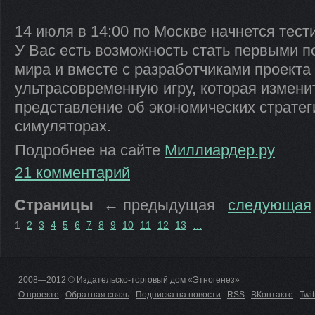
14 июля в 14:00 по Москве начнется тес
У Вас есть возможность стать первыми п
мира и вместе с разработчиками проекта
ультрасовременную игру, которая измен
представление об экономических стратег
симуляторах.
Подробнее на сайте
Миллиардер.ру
21 комментарий
Страницы
←
предыдущая
следующая
1
2
3
4
5
6
7
8
9
10
11
12
13
…
2008—2012 © Издательско-торговый дом «Этногенез»
О проекте
Обратная связь
Подписка на новости
RSS
ВКонтакте
Twit