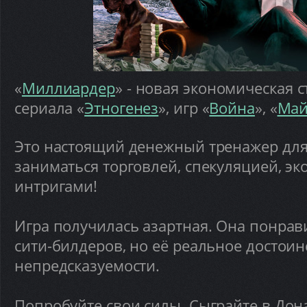
«
Миллиардер
» - новая экономическая с
сериала «
Этногенез
», игр «
Война
», «
Май
Это настоящий денежный тренажер для 
заниматься торговлей, спекуляцией, э
интригами!
Игра получилась азартная. Она понрав
сити-билдеров, но её реальное достоин
непредсказуемости.
Попробуйте свои силы. Сыграйте в Дон