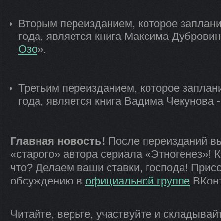
Вторым переизданием, которое заплани
года, является книга Максима Дубровина
Озо
».
Третьим переизданием, которое заплан
года, является книга Вадима Чекунова -
Главная новость!
После переизданий вы
«старого» автора сериала «Этногенез»! К
что? Делаем ваши ставки, господа! Прис
обсуждению в
официальной группе
ВКонт
Читайте, верьте, участвуйте и складывай