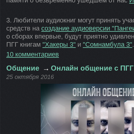
памяти о безвременно ушедшем от нас
И
3. Любители аудиокниг могут принять уч
средств на
создание аудиоверсии "Пангеи
о сборах впервые, будут приятно удивле
ПГГ книгам
"Хакеры 3"
и
"Сомнамбула 3"
.
10 комментариев
Общение
→
Онлайн общение с ПГГ
25 октября 2016