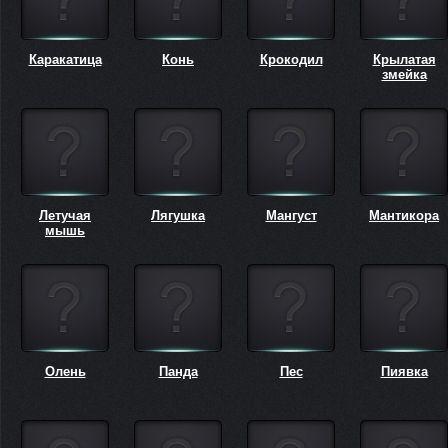
Каракатица
Конь
Крокодил
Крылатая
змейка
Летучая
Лягушка
Мангуст
Мантикора
мышь
Олень
Панда
Пес
Пиявка