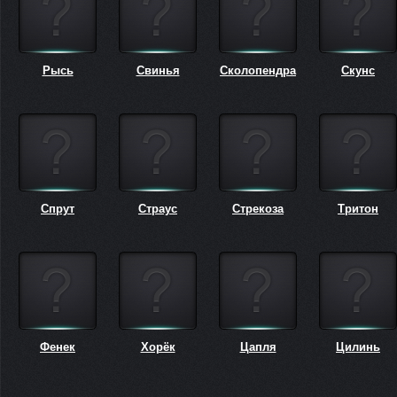
Рысь
Свинья
Сколопендра
Скунс
Спрут
Страус
Стрекоза
Тритон
Фенек
Хорёк
Цапля
Цилинь