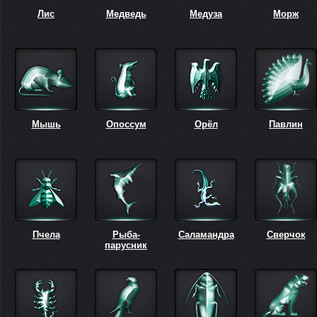
Лис
Медведь
Медуза
Морж
Мышь
Опоссум
Орёл
Павлин
Пчела
Рыба-
Саламандра
Сверчок
парусник