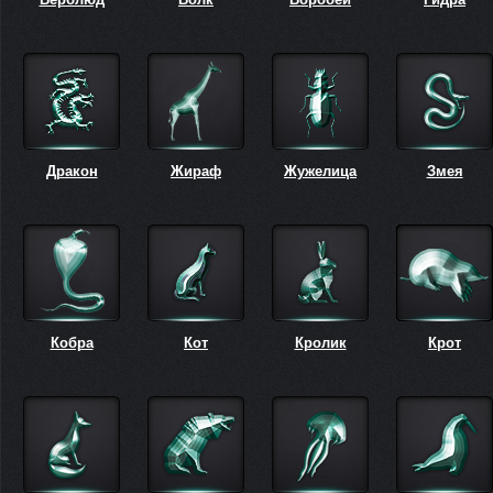
Дракон
Жираф
Жужелица
Змея
Кобра
Кот
Кролик
Крот