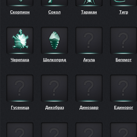
Скорпион
Сокол
Таракан
Тигр
Черепаха
Шелкопряд
Акула
Бегемот
Гусеница
Дикобраз
Динозавр
Единорог