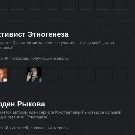
ктивист Этногенеза
чается Хранителями за активное участие в жизни сообщества
огенез"
го 40 читателей, получивших медаль:
рден Рыкова
чается автором идеи сериала Константином Рыковым за большой
д в развитие "Этногенеза"
го 16 читателей, получивших медаль: