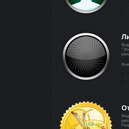
Л
Выд
"Эт
ран
Все
О
Мед
раб
Раз