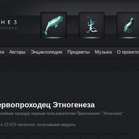
ти
Авторы
Энциклопедия
Предметы
Музыка
О проекте
ервопроходец Этногенеза
лейная награда первым пользователям Приложения "Этногенез"
го 13 073 читатели, получившие медаль: