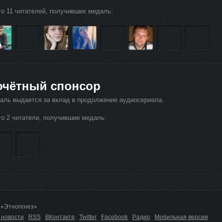
го 11 читателей, получивших медаль:
очётный спонсор
аль выдается за вклад в продолжение аудиосериала.
го 2 читатели, получившие медаль:
 «Этногенез»
 новости
RSS
ВКонтакте
Twitter
Facebook
Радио
Мобильная версия