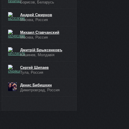
Борисов, Беларусь
Андрей Смирнов
Москва, Россия
Михаил Ставчанский
Москва, Россия
Дмитрiй Брыксенковъ
Кишинев, Молдавія
Сергей Шипаев
Тула, Россия
Денис Бибишкин
Димитровград, Россия