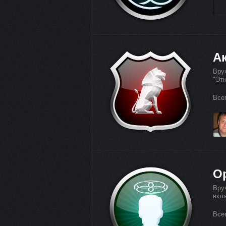
А
Вру
"Этн
Все
О
Вру
вкла
Все