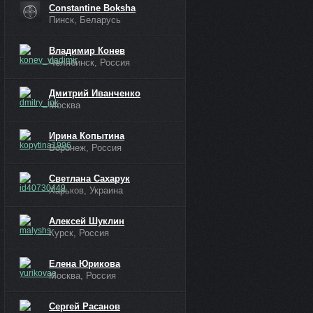
Constantine Boksha
Пинск, Беларусь
Владимир Конев
Челябинск, Россия
Дмитрий Иванченко
Москва
Ирина Копытина
Воронеж, Россия
Светлана Сахарук
Харьков, Украина
Алексей Шуклин
Курск, Россия
Елена Юрикова
Москва, Россия
Сергей Расанов